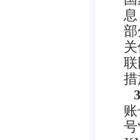
息
部
关
联
措
账
号