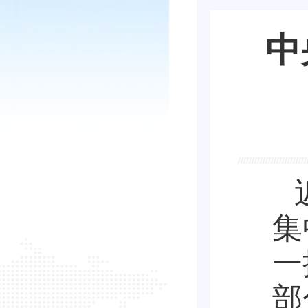
中
集
一
部