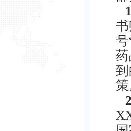
书
号
药
到
策
X
国