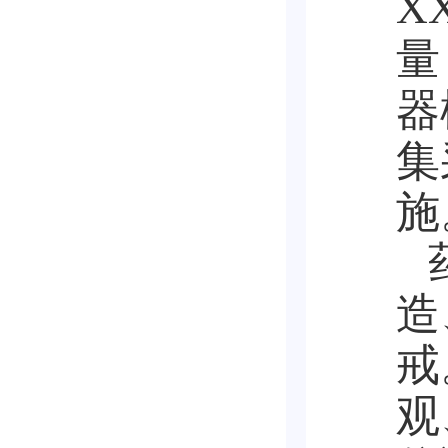
X
量
器
集
施
造
戒
观